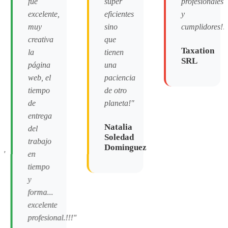
fue
super
profesionales
excelente,
eficientes
y
muy
sino
cumplidores!!!
creativa
que
Taxation
la
tienen
SRL
página
una
web, el
paciencia
tiempo
de otro
de
planeta!"
entrega
Natalia
del
Soledad
trabajo
Dominguez
!"
en
tiempo
y
forma...
excelente
profesional.!!!"